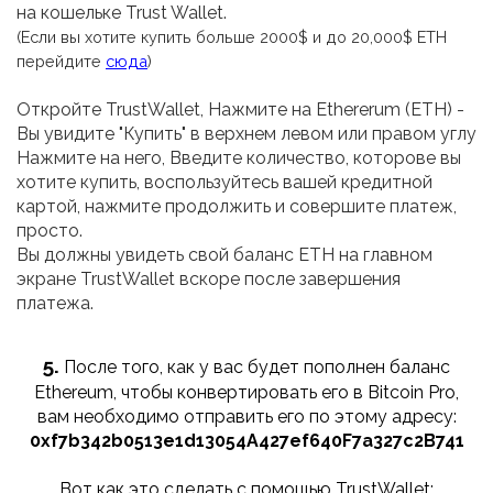
на кошельке Trust Wallet.
(
Если вы хотите купить больше 2000$ и до 20,000$ ETH
перейдите
сюда
)
Откройте TrustWallet, Нажмите на Ethererum (ETH) -
Вы увидите "Купить" в верхнем левом или правом углу
Нажмите на него, Введите количество, которове вы
хотите купить, воспользуйтесь вашей кредитной
картой, нажмите продолжить и совершите платеж,
просто.
Вы должны увидеть свой баланс ETH на главном
экране TrustWallet вскоре после завершения
платежа.
5.
После того, как у вас будет пополнен баланс
Ethereum, чтобы конвертировать его в Bitcoin Pro,
вам необходимо отправить его по этому адресу:
0xf7b342b0513e1d13054A427ef640F7a327c2B741
Вот как это сделать с помощью TrustWallet: