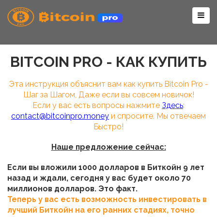
Togg
navig
BITCOIN PRO - КАК КУПИТЬ
Эта инструкция объяснит вам как купить Bitcoin Pro -
Шаг за Шагом, Даже если вы совсем новичок!
Если у вас есть вопросы нажмите
Здесь
:
contact@bitcoinpro.money
и спросите. Мы отвечаем
Быстро!
Наше предложение сейчас:
Если вы вложили 1000 долларов в Биткойн 9 лет
назад и ждали, сегодня у вас будет около 70
миллионов долларов. Это факт.
Теперь у вас есть возможность инвестировать в
лучший Биткойн на его ранних стадиях, точно