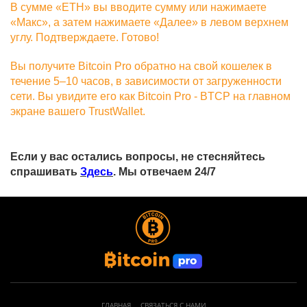
В сумме «ETH» вы вводите сумму или нажимаете
«Макс», а затем нажимаете «Далее» в левом верхнем
углу. Подтверждаете. Готово!
Вы получите Bitcoin Pro обратно на свой кошелек в
течение 5–10 часов, в зависимости от загруженности
сети. Вы увидите его как Bitcoin Pro - BTCP на главном
экране вашего TrustWallet.
Если у вас остались вопросы, не стесняйтесь
спрашивать
Здесь
. Мы отвечаем 24/7
ГЛАВНАЯ
СВЯЗАТЬСЯ С НАМИ